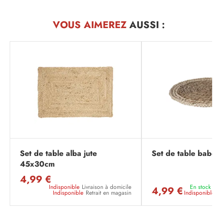
VOUS AIMEREZ
AUSSI :
Set de table alba jute
Set de table bab
45x30cm
4,99 €
Indisponible
Livraison à domicile
En stock
L
4,99 €
Indisponible
Retrait en magasin
Indisponible