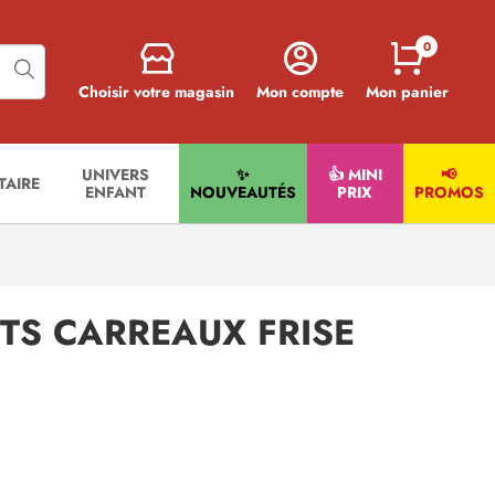
0
Choisir votre magasin
Mon compte
Mon panier
UNIVERS
✨
👍 MINI
📢
ITAIRE
ENFANT
NOUVEAUTÉS
PRIX
PROMOS
ITS CARREAUX FRISE