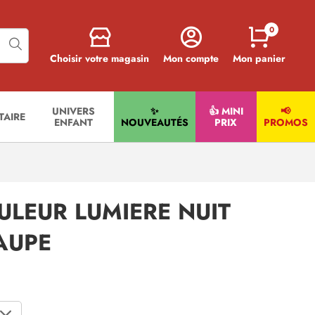
0
Choisir votre magasin
Mon compte
Mon panier
UNIVERS
✨
👍 MINI
📢
ITAIRE
ENFANT
NOUVEAUTÉS
PRIX
PROMOS
ULEUR LUMIERE NUIT
AUPE