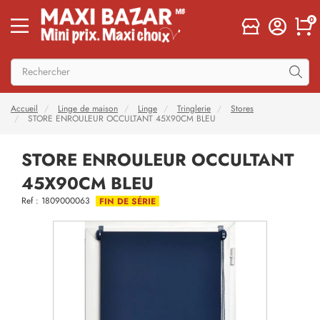
0
Accueil
Linge de maison
Linge
Tringlerie
Stores
STORE ENROULEUR OCCULTANT 45X90CM BLEU
STORE ENROULEUR OCCULTANT
45X90CM BLEU
Ref : 1809000063
FIN DE SÉRIE