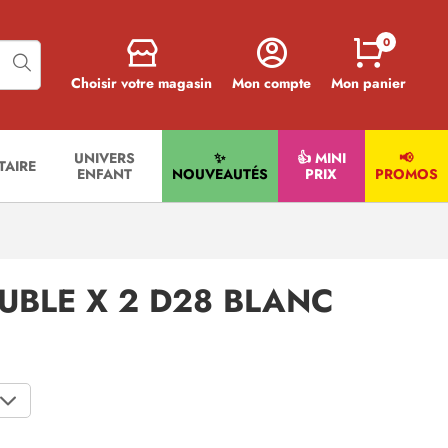
0
Choisir votre magasin
Mon compte
Mon panier
UNIVERS
✨
👍 MINI
📢
ITAIRE
ENFANT
NOUVEAUTÉS
PRIX
PROMOS
UBLE X 2 D28 BLANC