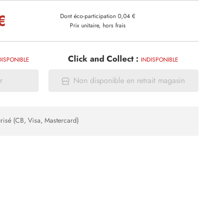
€
Dont éco-participation 0,04 €
Prix unitaire, hors frais
Click and Collect :
DISPONIBLE
INDISPONIBLE
r
Non disponible en retrait magasin
risé (CB, Visa, Mastercard)