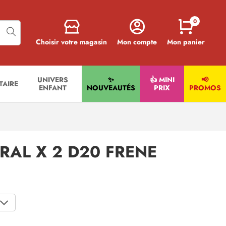
0
Choisir votre magasin
Mon compte
Mon panier
UNIVERS
✨
👍 MINI
📢
ITAIRE
ENFANT
NOUVEAUTÉS
PRIX
PROMOS
RAL X 2 D20 FRENE