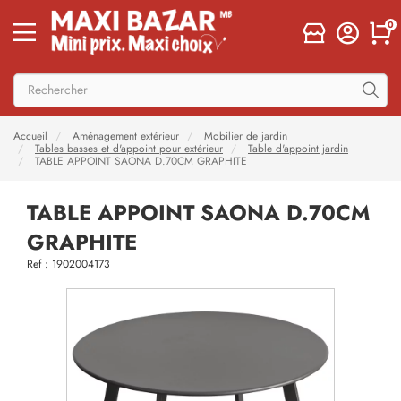
0
Accueil
Aménagement extérieur
Mobilier de jardin
Tables basses et d'appoint pour extérieur
Table d'appoint jardin
TABLE APPOINT SAONA D.70CM GRAPHITE
TABLE APPOINT SAONA D.70CM
GRAPHITE
Ref : 1902004173