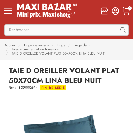
0
Accueil
Linge de maison
Linge
Linge de lit
Taies d'oreillers et de traversins
TAIE D OREILLER VOLANT PLAT 50X70CM LINA BLEU NUIT
TAIE D OREILLER VOLANT PLAT
50X70CM LINA BLEU NUIT
Ref : 1809000594
FIN DE SÉRIE