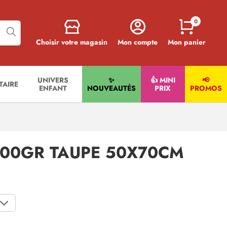
0
Choisir votre magasin
Mon compte
Mon panier
UNIVERS
✨
👍 MINI
📢
ITAIRE
ENFANT
NOUVEAUTÉS
PRIX
PROMOS
 700GR TAUPE 50X70CM