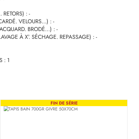
 RETORS) : -
 CARDÉ. VELOURS…) : -
 JACQUARD. BRODÉ…) : -
AVAGE À X°. SÉCHAGE. REPASSAGE) : -
 : 1
FIN DE SÉRIE