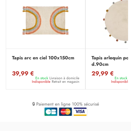
Tapis arc en ciel 100x150cm
Tapis arlequin po
d.90cm
39,99 €
29,99 €
En stock
Livraison à domicile
En stock
L
Indisponible
Retrait en magasin
Indisponible
🔒 Paiement en ligne 100% sécurisé