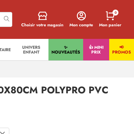
0
Choisir votre magasin
Mon compte
Mon panier
UNIVERS
✨
👍 MINI
📢
ITAIRE
ENFANT
NOUVEAUTÉS
PRIX
PROMOS
 60X80CM POLYPRO PVC