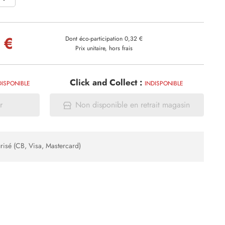
 €
Dont éco-participation 0,32 €
Prix unitaire, hors frais
Click and Collect :
DISPONIBLE
INDISPONIBLE
r
Non disponible en retrait magasin
risé (CB, Visa, Mastercard)