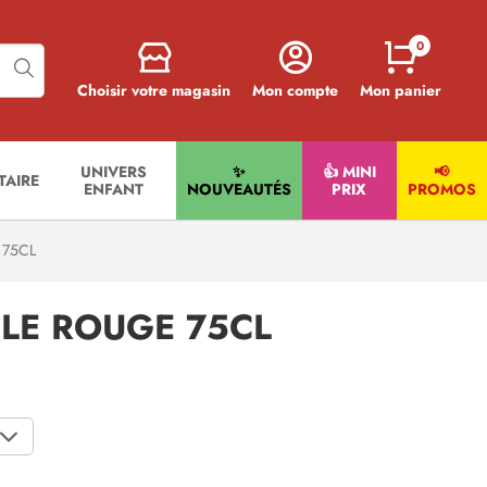
0
Choisir votre magasin
Mon compte
Mon panier
UNIVERS
✨
👍 MINI
📢
ITAIRE
ENFANT
NOUVEAUTÉS
PRIX
PROMOS
 75CL
ULE ROUGE 75CL