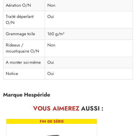
Aération O/N
Non
Traité déperlant
Oui
O/N
Grammage toile
160 g/m²
Rideaux /
Non
moustiquaire O/N
A monter soi-même
Oui
Notice
Oui
Marque Hespéride
VOUS AIMEREZ
AUSSI :
FIN DE SÉRIE