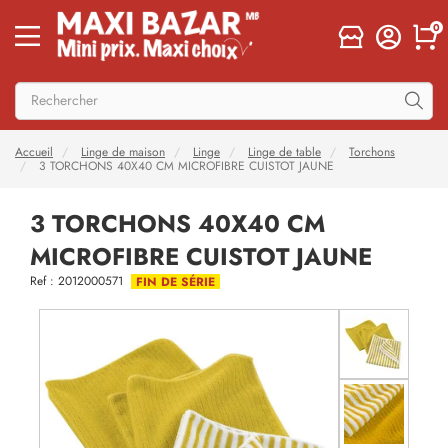
0
Accueil
Linge de maison
Linge
Linge de table
Torchons
3 TORCHONS 40X40 CM MICROFIBRE CUISTOT JAUNE
3 TORCHONS 40X40 CM
MICROFIBRE CUISTOT JAUNE
Ref : 2012000571
FIN DE SÉRIE