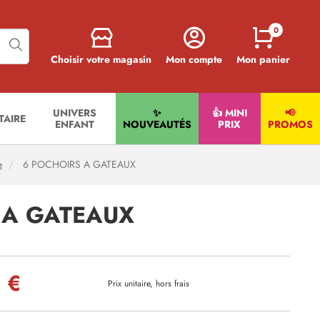
0
Choisir votre magasin
Mon compte
Mon panier
UNIVERS
✨
👍 MINI
📢
ITAIRE
ENFANT
NOUVEAUTÉS
PRIX
PROMOS
e
6 POCHOIRS A GATEAUX
 A GATEAUX
 €
Prix unitaire, hors frais