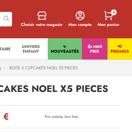
0
Choisir votre magasin
Mon compte
Mon panier
UNIVERS
✨
👍 MINI
📢
ITAIRE
ENFANT
NOUVEAUTÉS
PRIX
PROMOS
e
BOITE 6 CUPCAKES NOEL X5 PIECES
CAKES NOEL X5 PIECES
 €
Prix unitaire, hors frais