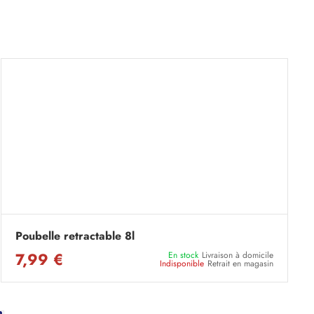
Poubelle retractable 8l
7,99 €
En stock
Livraison à domicile
Indisponible
Retrait en magasin