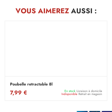
VOUS AIMEREZ
AUSSI :
Poubelle retractable 8l
7,99 €
En stock
Livraison à domicile
Indisponible
Retrait en magasin