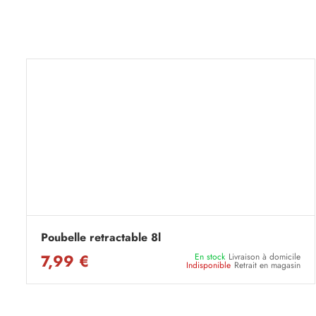
Poubelle retractable 8l
7,99 €
En stock
Livraison à domicile
Indisponible
Retrait en magasin