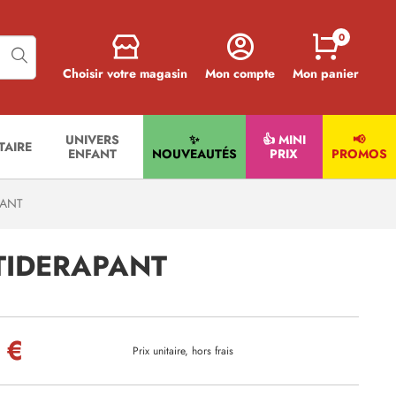
0
Choisir votre magasin
Mon compte
Mon panier
UNIVERS
✨
👍 MINI
📢
ITAIRE
ENFANT
NOUVEAUTÉS
PRIX
PROMOS
PANT
TIDERAPANT
 €
Prix unitaire, hors frais