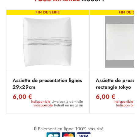
FIN DE SÉRIE
FIN DE SÉ
Assiette de presentation lignes
Assiette de presen
29x29cm
rectangle tokyo
6,00 €
6,00 €
Indisponible
Livraison à domicile
Indisponible
L
Indisponible
Retrait en magasin
Indisponible
🔒 Paiement en ligne 100% sécurisé