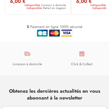
6,00 €
6,00 €
Indisponible
Livraison à domicile
Indisponible
L
Indisponible
Retrait en magasin
Indisponible
🔒 Paiement en ligne 100% sécurisé
Livraison à domicile
Click & Collect
Obtenez les dernières actualités en vous
abonnant à la newsletter