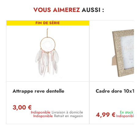
VOUS AIMEREZ
AUSSI :
FIN DE SÉRIE
Attrappe reve dentelle
Cadre dore 10x1
3,00 €
Indisponible
Livraison à domicile
En stock
L
4,99 €
Indisponible
Retrait en magasin
Indisponible