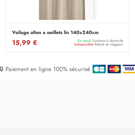
Voilage alton a oeillets lin 140x240cm
15,99 €
En stock
Livraison à domicile
Indisponible
Retrait en magasin
🔒 Paiement en ligne 100% sécurisé