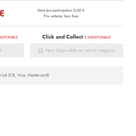
€
Dont éco-participation 0,02 €
Prix unitaire, hors frais
Click and Collect :
DISPONIBLE
INDISPONIBLE
r
Non disponible en retrait magasin
risé (CB, Visa, Mastercard)