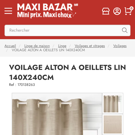
0
Accueil
Linge de maison
Linge
Voilages et vitrages
Voilages
VOILAGE ALTON A OEILLETS LIN 140X240CM
VOILAGE ALTON A OEILLETS LIN
140X240CM
Ref : 170138263