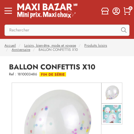
0
Accueil
Loisirs, bien-être, mode et voyage
Produits loisirs
Anniversaire
BALLON CONFETTIS X10
BALLON CONFETTIS X10
Ref : 1810003486
FIN DE SÉRIE