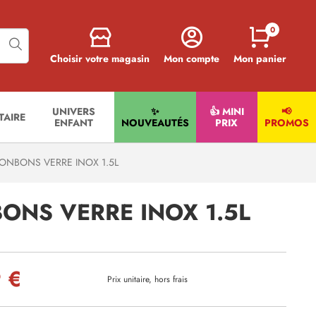
0
Choisir votre magasin
Mon compte
Mon panier
UNIVERS
✨
👍 MINI
📢
ITAIRE
ENFANT
NOUVEAUTÉS
PRIX
PROMOS
ONBONS VERRE INOX 1.5L
ONS VERRE INOX 1.5L
 €
Prix unitaire, hors frais