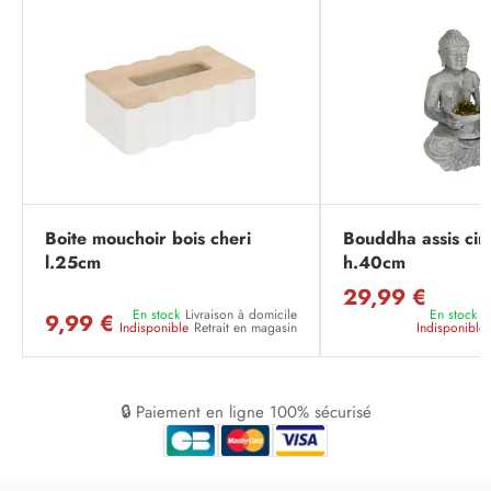
Boite mouchoir bois cheri
Bouddha assis cim
l.25cm
h.40cm
29,99 €
En stock
Livraison à domicile
En stock
L
9,99 €
Indisponible
Retrait en magasin
Indisponible
🔒 Paiement en ligne 100% sécurisé