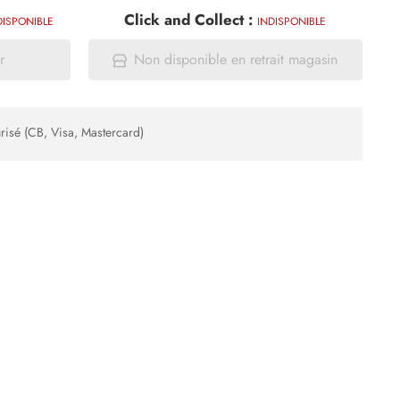
Click and Collect :
DISPONIBLE
INDISPONIBLE
r
Non disponible en retrait magasin
risé (CB, Visa, Mastercard)