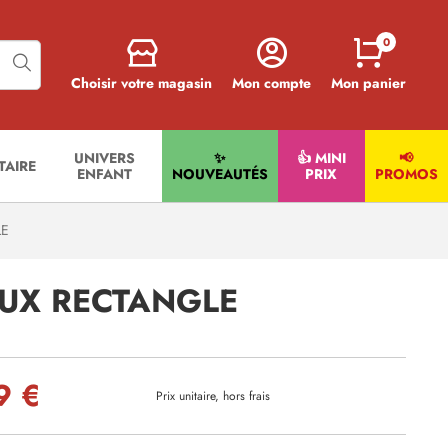
0
Choisir votre magasin
Mon compte
Mon panier
UNIVERS
✨
👍 MINI
📢
ITAIRE
ENFANT
NOUVEAUTÉS
PRIX
PROMOS
LE
OUX RECTANGLE
9 €
Prix unitaire, hors frais