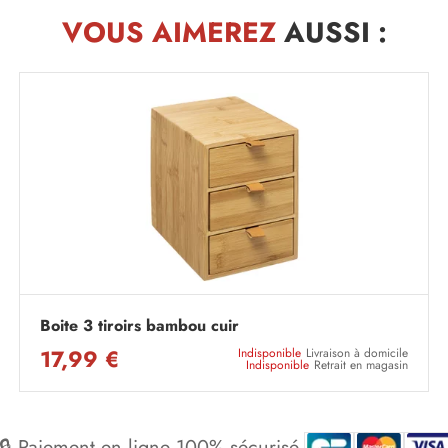
VOUS AIMEREZ
AUSSI :
Boite 3 tiroirs bambou cuir
17,99 €
Indisponible
Livraison à domicile
Indisponible
Retrait en magasin
🔒 Paiement en ligne 100% sécurisé