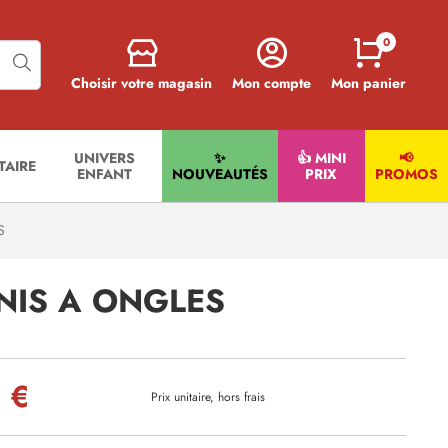
0
Choisir votre magasin
Mon compte
Mon panier
UNIVERS
✨
👍 MINI
📢
ITAIRE
ENFANT
NOUVEAUTÉS
PRIX
PROMOS
S
NIS A ONGLES
 €
Prix unitaire, hors frais