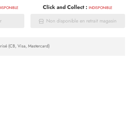
Click and Collect :
DISPONIBLE
INDISPONIBLE
r
Non disponible en retrait magasin
risé (CB, Visa, Mastercard)