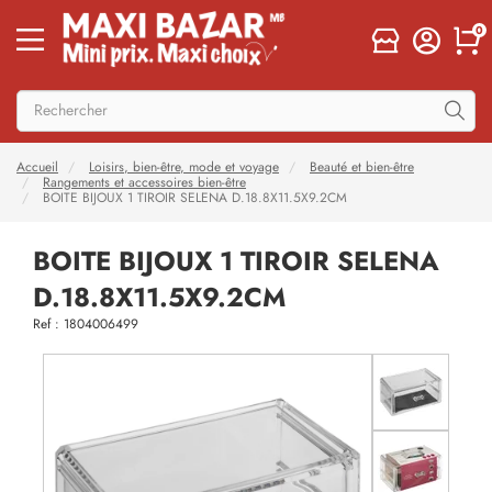
0
Accueil
Loisirs, bien-être, mode et voyage
Beauté et bien-être
Rangements et accessoires bien-être
BOITE BIJOUX 1 TIROIR SELENA D.18.8X11.5X9.2CM
BOITE BIJOUX 1 TIROIR SELENA
D.18.8X11.5X9.2CM
Ref : 1804006499