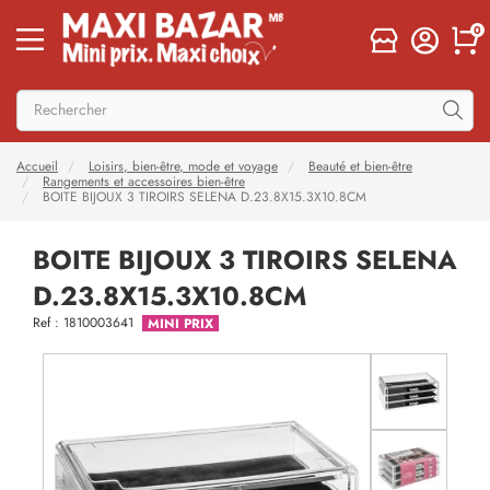
0
Accueil
Loisirs, bien-être, mode et voyage
Beauté et bien-être
Rangements et accessoires bien-être
BOITE BIJOUX 3 TIROIRS SELENA D.23.8X15.3X10.8CM
BOITE BIJOUX 3 TIROIRS SELENA
D.23.8X15.3X10.8CM
Ref : 1810003641
MINI PRIX