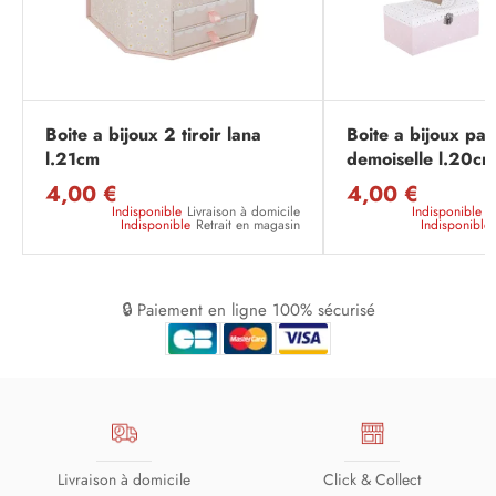
Boite a bijoux 2 tiroir lana
Boite a bijoux pap
l.21cm
demoiselle l.20cm
4,00 €
4,00 €
Indisponible
Livraison à domicile
Indisponible
L
Indisponible
Retrait en magasin
Indisponible
🔒 Paiement en ligne 100% sécurisé
Livraison à domicile
Click & Collect