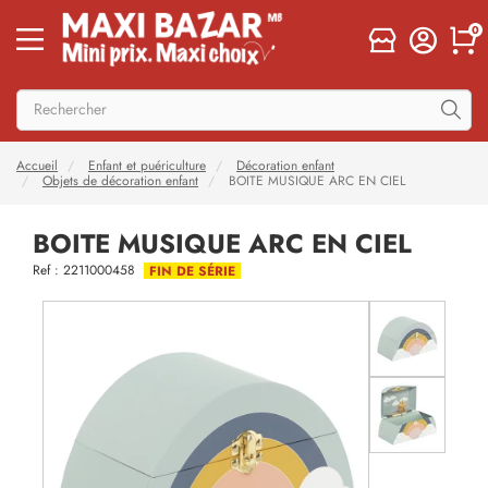
0
Accueil
Enfant et puériculture
Décoration enfant
Objets de décoration enfant
BOITE MUSIQUE ARC EN CIEL
BOITE MUSIQUE ARC EN CIEL
Ref : 2211000458
FIN DE SÉRIE