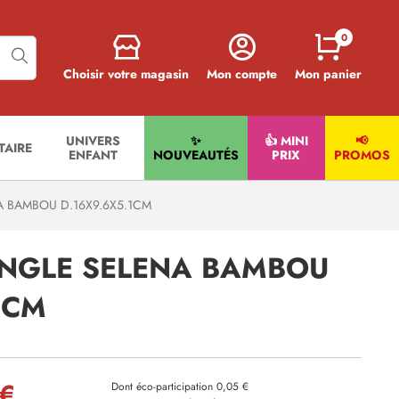
0
Choisir votre magasin
Mon compte
Mon panier
UNIVERS
✨
👍 MINI
📢
ITAIRE
ENFANT
NOUVEAUTÉS
PRIX
PROMOS
 BAMBOU D.16X9.6X5.1CM
ANGLE SELENA BAMBOU
1CM
 €
Dont éco-participation 0,05 €