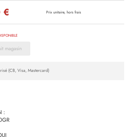
 €
Prix unitaire, hors frais
ISPONIBLE
ait magasin
risé (CB, Visa, Mastercard)
 :
10GR
OUI