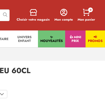
0
Choisir votre magasin
Mon compte
Mon panier
UNIVERS
✨
👍 MINI
📢
ITAIRE
ENFANT
NOUVEAUTÉS
PRIX
PROMOS
EU 60CL