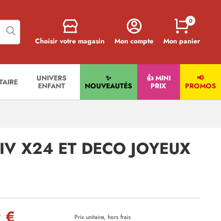
0
Choisir votre magasin
Mon compte
Mon panier
UNIVERS
✨
👍 MINI
📢
ITAIRE
ENFANT
NOUVEAUTÉS
PRIX
PROMOS
IV X24 ET DECO JOYEUX
 €
Prix unitaire, hors frais