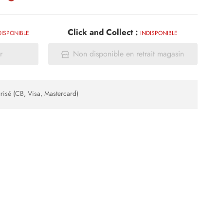
Click and Collect :
DISPONIBLE
INDISPONIBLE
r
Non disponible en retrait magasin
risé (CB, Visa, Mastercard)