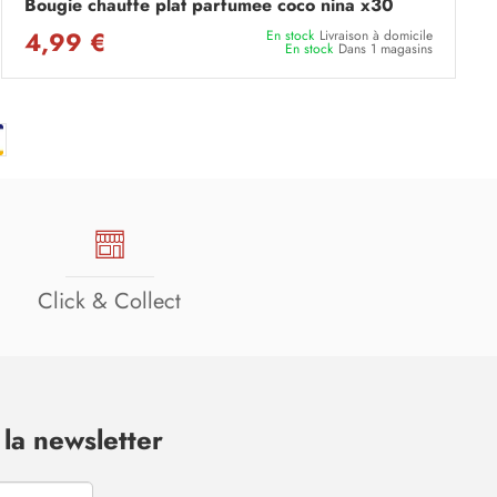
Bougie chauffe plat parfumee coco nina x30
4,99 €
En stock
Livraison à domicile
En stock
Dans 1 magasins
Click & Collect
la newsletter