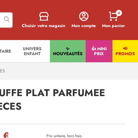
0
Choisir votre magasin
Mon compte
Mon panier
UNIVERS
✨
👍 MINI
📢
ITAIRE
ENFANT
NOUVEAUTÉS
PRIX
PROMOS
CES
UFFE PLAT PARFUMEE
ECES
 €
Prix unitaire, hors frais