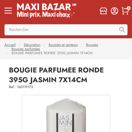
0
Accueil
Décoration
Bougies et senteurs
Bougies
Bougies parfumées
BOUGIE PARFUMEE RONDE 395G JASMIN 7X14CM
BOUGIE PARFUMEE RONDE
395G JASMIN 7X14CM
Ref : 160119173