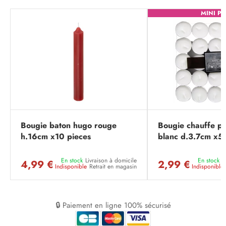
MINI PR
Bougie baton hugo rouge
Bougie chauffe pl
h.16cm x10 pieces
blanc d.3.7cm x5
En stock
Livraison à domicile
En stock
L
4,99 €
2,99 €
Indisponible
Retrait en magasin
Indisponible
🔒 Paiement en ligne 100% sécurisé