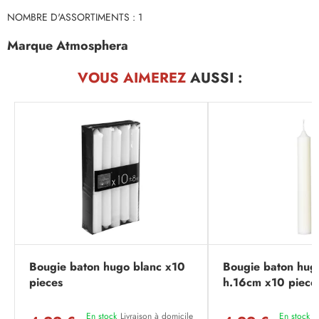
NOMBRE D'ASSORTIMENTS : 1
Marque Atmosphera
VOUS AIMEREZ
AUSSI :
Bougie baton hugo blanc x10
Bougie baton hugo
pieces
h.16cm x10 piece
En stock
Livraison à domicile
En stock
L