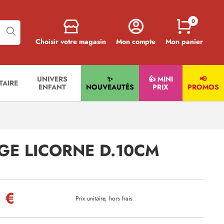
0
Choisir votre magasin
Mon compte
Mon panier
UNIVERS
✨
👍 MINI
📢
ITAIRE
ENFANT
NOUVEAUTÉS
PRIX
PROMOS
GE LICORNE D.10CM
 €
Prix unitaire, hors frais