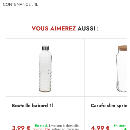
CONTENANCE : 1L
VOUS AIMEREZ
AUSSI :
Bouteille babord 1l
Carafe slim spring
En stock
Livraison à domicile
En stock
L
3,99 €
4,99 €
Indisponible
Retrait en magasin
En stoc