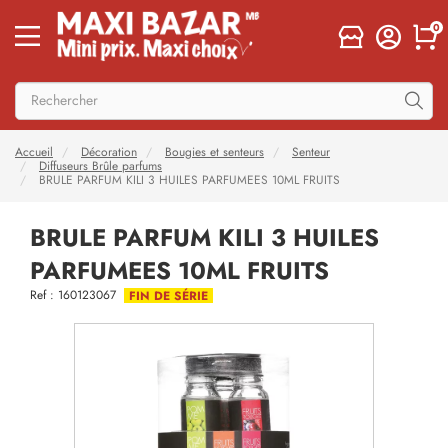
0
Accueil
Décoration
Bougies et senteurs
Senteur
Diffuseurs Brûle parfums
BRULE PARFUM KILI 3 HUILES PARFUMEES 10ML FRUITS
BRULE PARFUM KILI 3 HUILES
PARFUMEES 10ML FRUITS
Ref : 160123067
FIN DE SÉRIE