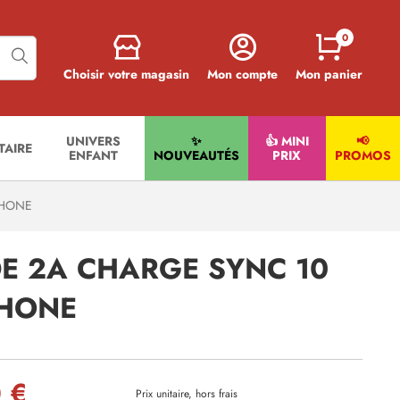
0
Choisir votre magasin
Mon compte
Mon panier
UNIVERS
✨
👍 MINI
📢
ITAIRE
ENFANT
NOUVEAUTÉS
PRIX
PROMOS
PHONE
DE 2A CHARGE SYNC 10
PHONE
 €
Prix unitaire, hors frais