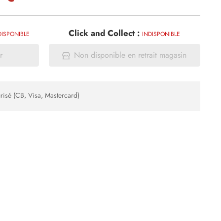
Click and Collect :
DISPONIBLE
INDISPONIBLE
r
Non disponible en retrait magasin
risé (CB, Visa, Mastercard)