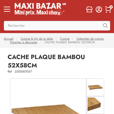
0
Accueil
Cuisine & Art de la table
Cuisine
Ustensiles de cuisine
Planches à découper
CACHE PLAQUE BAMBOU 52X58CM
CACHE PLAQUE BAMBOU
52X58CM
Ref : 2205001037