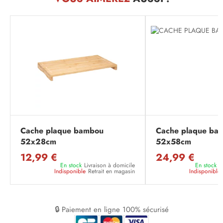
Cache plaque bambou
Cache plaque ba
52x28cm
52x58cm
12,99 €
24,99 €
En stock
Livraison à domicile
En stock
L
Indisponible
Retrait en magasin
Indisponible
🔒 Paiement en ligne 100% sécurisé