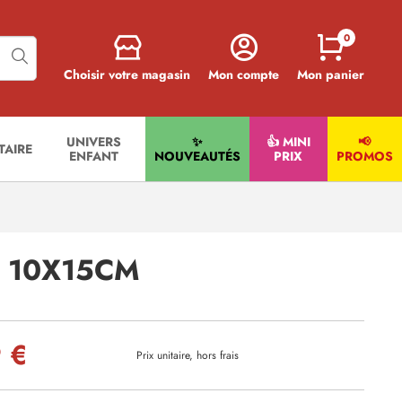
0
Choisir votre magasin
Mon compte
Mon panier
UNIVERS
✨
👍 MINI
📢
ITAIRE
ENFANT
NOUVEAUTÉS
PRIX
PROMOS
 10X15CM
 €
Prix unitaire, hors frais