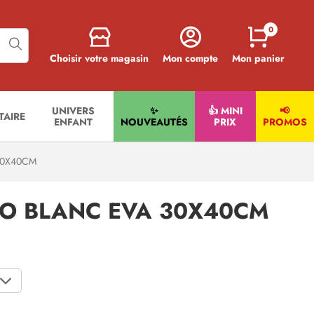
0
Choisir votre magasin
Mon compte
Mon panier
UNIVERS
✨
👍 MINI
📢
ITAIRE
ENFANT
NOUVEAUTÉS
PRIX
PROMOS
30X40CM
O BLANC EVA 30X40CM