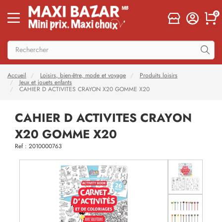
0
Accueil
Loisirs, bien-être, mode et voyage
Produits loisirs
Jeux et jouets enfants
CAHIER D ACTIVITES CRAYON X20 GOMME X20
CAHIER D ACTIVITES CRAYON
X20 GOMME X20
Ref : 2010000763