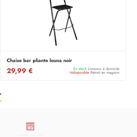
Chaise bar pliante louna noir
29,99 €
En stock
Livraison à domicile
Indisponible
Retrait en magasin