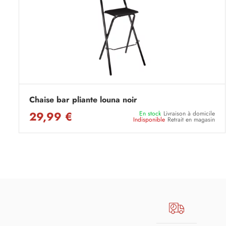
Chaise bar pliante louna noir
29,99 €
En stock
Livraison à domicile
Indisponible
Retrait en magasin