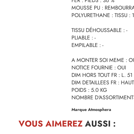
FER : PIEDS : 36 %
MOUSSE PU : REMBOURRAG
POLYURETHANE : TISSU : 
TISSU DÉHOUSSABLE : -
PLIABLE : -
EMPILABLE : -
A MONTER SOI MEME : O
NOTICE FOURNIE : OUI
DIM HORS TOUT FR : L. 51 
DIM DETAILLEES FR : HAU
POIDS : 5.0 KG
NOMBRE D'ASSORTIMENTS
Marque Atmosphera
VOUS AIMEREZ
AUSSI :