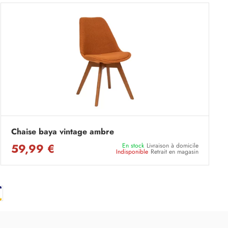
Chaise baya vintage ambre
59,99 €
En stock
Livraison à domicile
Indisponible
Retrait en magasin