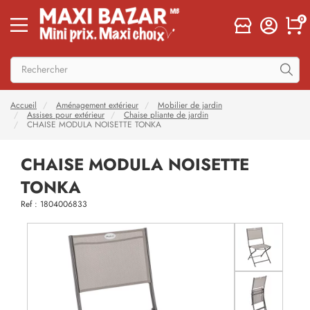
0
Accueil
Aménagement extérieur
Mobilier de jardin
Assises pour extérieur
Chaise pliante de jardin
CHAISE MODULA NOISETTE TONKA
CHAISE MODULA NOISETTE
TONKA
Ref : 1804006833