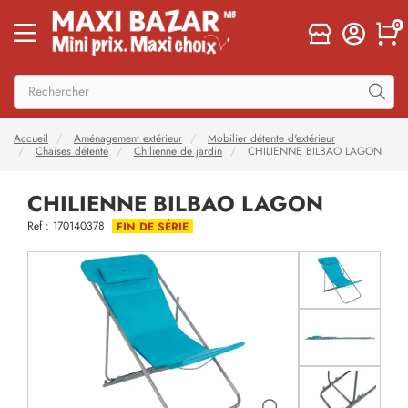
0
Accueil
Aménagement extérieur
Mobilier détente d'extérieur
Chaises détente
Chilienne de jardin
CHILIENNE BILBAO LAGON
CHILIENNE BILBAO LAGON
Ref : 170140378
FIN DE SÉRIE