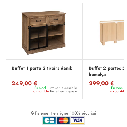
Buffet 1 porte 2 tiroirs danik
Buffet 2 portes 2 t
homelya
249,00 €
299,00 €
En stock
Livraison à domicile
En stock
L
Indisponible
Retrait en magasin
Indisponible
🔒 Paiement en ligne 100% sécurisé